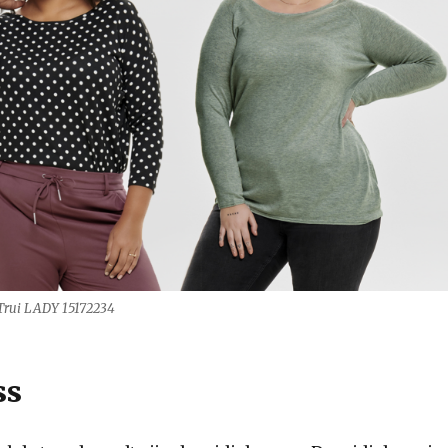
 Trui LADY 15172234
ss