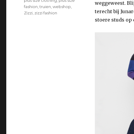
plus size clothing
,
plus size
weggeweest. Blij
fashion
,
truien
,
webshop
,
terecht bij Juna
Zizzi
,
zizzi fashion
stoere studs op