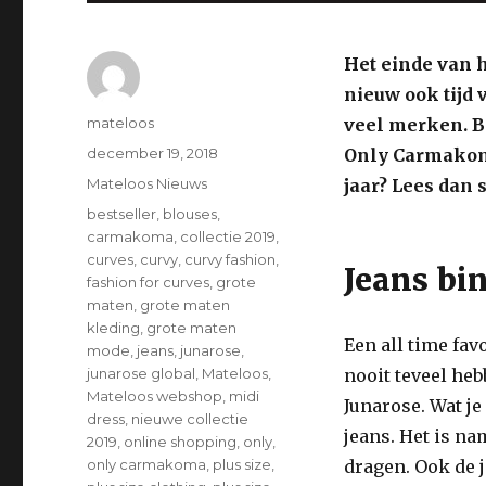
Het einde van h
nieuw ook tijd 
Auteur
mateloos
veel merken. Be
Geplaatst
december 19, 2018
Only Carmakoma
op
Categorieën
Mateloos Nieuws
jaar? Lees dan 
Tags
bestseller
,
blouses
,
carmakoma
,
collectie 2019
,
curves
,
curvy
,
curvy fashion
,
Jeans bin
fashion for curves
,
grote
maten
,
grote maten
kleding
,
grote maten
Een all time fav
mode
,
jeans
,
junarose
,
junarose global
,
Mateloos
,
nooit teveel heb
Mateloos webshop
,
midi
Junarose. Wat je
dress
,
nieuwe collectie
jeans. Het is n
2019
,
online shopping
,
only
,
only carmakoma
,
plus size
,
dragen. Ook de 