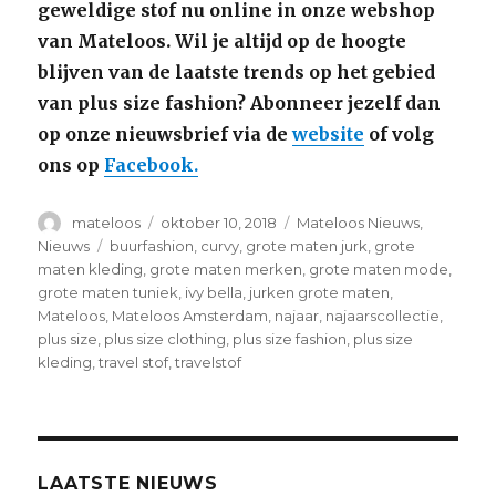
geweldige stof nu online in onze webshop
van Mateloos. Wil je altijd op de hoogte
blijven van de laatste trends op het gebied
van plus size fashion? Abonneer jezelf dan
op onze nieuwsbrief via de
website
of volg
ons op
Facebook.
Auteur
mateloos
Geplaatst
oktober 10, 2018
Categorieën
Mateloos Nieuws
,
op
Nieuws
Tags
buurfashion
,
curvy
,
grote maten jurk
,
grote
maten kleding
,
grote maten merken
,
grote maten mode
,
grote maten tuniek
,
ivy bella
,
jurken grote maten
,
Mateloos
,
Mateloos Amsterdam
,
najaar
,
najaarscollectie
,
plus size
,
plus size clothing
,
plus size fashion
,
plus size
kleding
,
travel stof
,
travelstof
LAATSTE NIEUWS