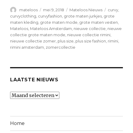
Auteur
mateloos
Geplaatst
mei 9, 2018
Categorieën
Mateloos Nieuws
Tags
curvy
,
op
curvyclothing
,
curvyfashion
,
grote maten jurkjes
,
grote
maten kleding
,
grote maten mode
,
grote maten vesten
,
Mateloos
,
Mateloos Amsterdam
,
nieuwe collectie
,
nieuwe
collectie grote maten mode
,
nieuwe collectie rimini
,
nieuwe collectie zomer
,
plus size
,
plus size fashion
,
rimini
,
rimini amsterdam
,
zomercollectie
LAATSTE NIEUWS
Laatste
nieuws
Home