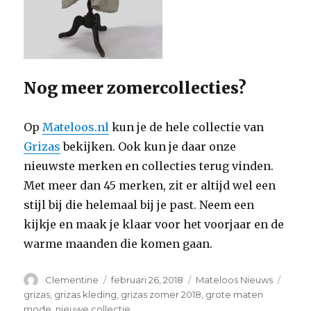
Nog meer zomercollecties?
Op
Mateloos.nl
kun je de hele collectie van
Grizas
bekijken. Ook kun je daar onze
nieuwste merken en collecties terug vinden.
Met meer dan 45 merken, zit er altijd wel een
stijl bij die helemaal bij je past. Neem een
kijkje en maak je klaar voor het voorjaar en de
warme maanden die komen gaan.
Auteur
Clementine
Geplaatst
februari 26, 2018
Categorieën
Mateloos Nieuws
Tags
op
grizas
,
grizas kleding
,
grizas zomer 2018
,
grote maten
mode
,
nieuwe collectie