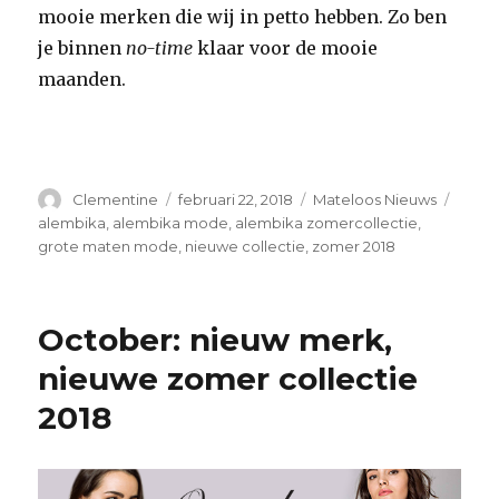
mooie merken die wij in petto hebben. Zo ben
je binnen
no-time
klaar voor de mooie
maanden.
Auteur
Clementine
Geplaatst
februari 22, 2018
Categorieën
Mateloos Nieuws
Tags
op
alembika
,
alembika mode
,
alembika zomercollectie
,
grote maten mode
,
nieuwe collectie
,
zomer 2018
October: nieuw merk,
nieuwe zomer collectie
2018