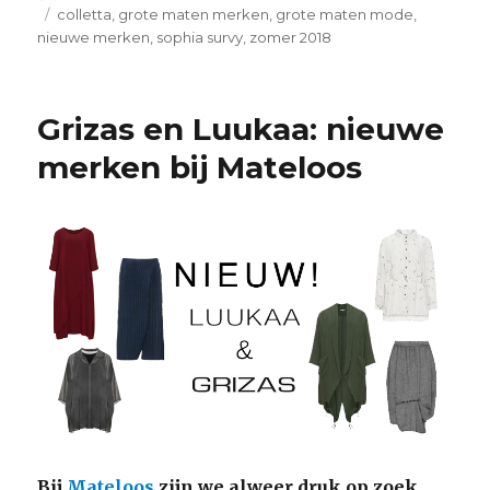
op
Tags
colletta
,
grote maten merken
,
grote maten mode
,
nieuwe merken
,
sophia survy
,
zomer 2018
Grizas en Luukaa: nieuwe
merken bij Mateloos
Bij
Mateloos
zijn we alweer druk op zoek