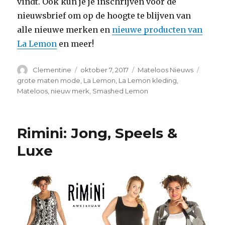
vindt. Ook kun je je inschrijven voor de
nieuwsbrief om op de hoogte te blijven van
alle nieuwe merken en
nieuwe producten van
La Lemon
en meer!
Auteur
Clementine
Geplaatst
oktober 7, 2017
Categorieën
Mateloos Nieuws
Tags
op
grote maten mode
,
La Lemon
,
La Lemon kleding
,
Mateloos
,
nieuw merk
,
Smashed Lemon
Rimini: Jong, Speels &
Luxe