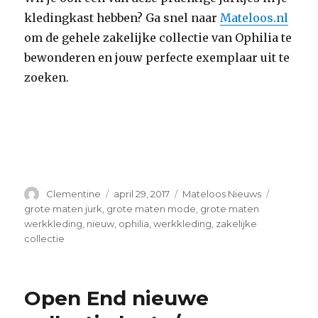
kledingkast hebben? Ga snel naar
Mateloos.nl
om de gehele zakelijke collectie van Ophilia te
bewonderen en jouw perfecte exemplaar uit te
zoeken.
Auteur
Clementine
Geplaatst
april 29, 2017
Categorieën
Mateloos Nieuws
Tags
op
grote maten jurk
,
grote maten mode
,
grote maten
werkkleding
,
nieuw
,
ophilia
,
werkkleding
,
zakelijke
collectie
Open End nieuwe