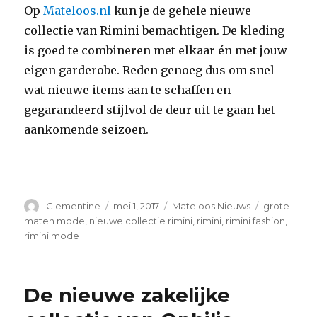
Op
Mateloos.nl
kun je de gehele nieuwe
collectie van Rimini bemachtigen. De kleding
is goed te combineren met elkaar én met jouw
eigen garderobe. Reden genoeg dus om snel
wat nieuwe items aan te schaffen en
gegarandeerd stijlvol de deur uit te gaan het
aankomende seizoen.
Auteur
Clementine
Geplaatst
mei 1, 2017
Categorieën
Mateloos Nieuws
Tags
grote
op
maten mode
,
nieuwe collectie rimini
,
rimini
,
rimini fashion
,
rimini mode
De nieuwe zakelijke