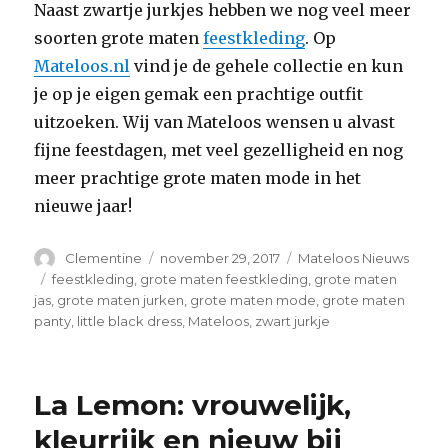
Naast zwartje jurkjes hebben we nog veel meer
soorten grote maten
feestkleding
. Op
Mateloos.nl
vind je de gehele collectie en kun
je op je eigen gemak een prachtige outfit
uitzoeken. Wij van Mateloos wensen u alvast
fijne feestdagen, met veel gezelligheid en nog
meer prachtige grote maten mode in het
nieuwe jaar!
Auteur
Clementine
Geplaatst
november 29, 2017
Categorieën
Mateloos Nieuws
op
Tags
feestkleding
,
grote maten feestkleding
,
grote maten
jas
,
grote maten jurken
,
grote maten mode
,
grote maten
panty
,
little black dress
,
Mateloos
,
zwart jurkje
La Lemon: vrouwelijk,
kleurrijk en nieuw bij